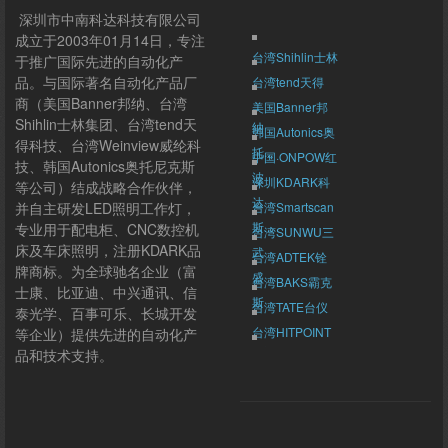
深圳市中南科达科技有限公司
成立于2003年01月14日，专注
台湾Shihlin士林
于推广国际先进的自动化产
品。与国际著名自动化产品厂
台湾tend天得
商（美国Banner邦纳、台湾
美国Banner邦
Shihlin士林集团、台湾tend天
纳
韩国Autonics奥
得科技、台湾Weinview威纶科
托...
中国·ONPOW红
技、韩国Autonics奥托尼克斯
波
深圳KDARK科
等公司）结成战略合作伙伴，
达
并自主研发LED照明工作灯，
台湾Smartscan
斯...
专业用于配电柜、CNC数控机
台湾SUNWU三
床及车床照明，注册KDARK品
武
台湾ADTEK铨
牌商标。为全球驰名企业（富
盛
台湾BAKS霸克
士康、比亚迪、中兴通讯、信
斯
台湾TATE台仪
泰光学、百事可乐、长城开发
台湾HITPOINT
等企业）提供先进的自动化产
群翊
品和技术支持。
台湾Weinview
威纶