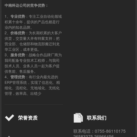
中南科达公司的竞争优势：
1、
专业优势
：专注工业自动化领域
积累十余年，提供的产品也都是行
业内的知名品牌。
2、
价格优势
：为长期积累的大客户
供货，交货量大并有特案支持；把
营业部、仓储部和物流部搬迁到龙
华工业区，成本更低。
3、
服务优势
：战略合作品牌厂商为
我司配备专业技术工程师，与我司
技术人员、业务人员一起为客户提
供售前、售后服务。
4、
管理优势
：有行业内最先进的
ERP管理系统，实现了信息化、精
细化、流程化、无地域化、无纸化
管理，效率高、出错少
荣誉资质
联系我们
联系电话：0755-86110175
26583375 26966456